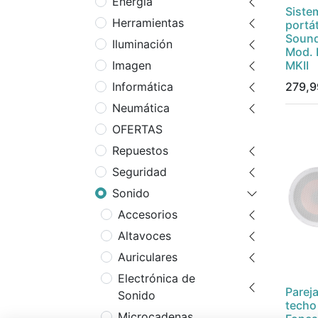
Energía
Siste
Herramientas
portát
Sound
Iluminación
Mod.
MKII
Imagen
279,9
Informática
Neumática
OFERTAS
Repuestos
Seguridad
Sonido
Accesorios
Altavoces
Auriculares
Electrónica de
Parej
Sonido
techo
Microcadenas