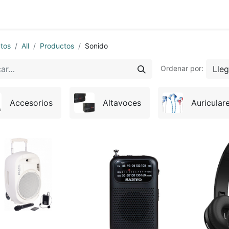
0
Sobre Nosotros
tos
All
Productos
Sonido
Lle
Ordenar por:
Accesorios
Altavoces
Auricular