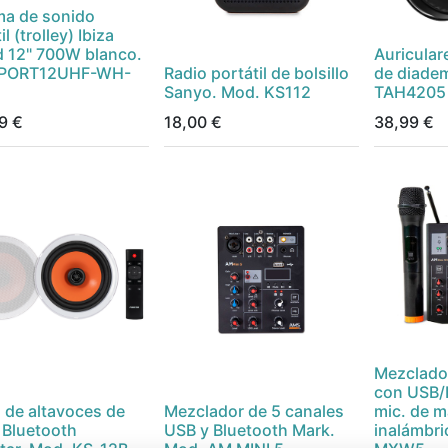
ma de sonido
il (trolley) Ibiza
 12" 700W blanco.
Auricular
 PORT12UHF-WH-
Radio portátil de bolsillo
de diadem
Sanyo. Mod. KS112
TAH4205
9
€
18,00
€
38,99
€
Mezclador
con USB/
a de altavoces de
Mezclador de 5 canales
mic. de 
 Bluetooth
USB y Bluetooth Mark.
inalámbri