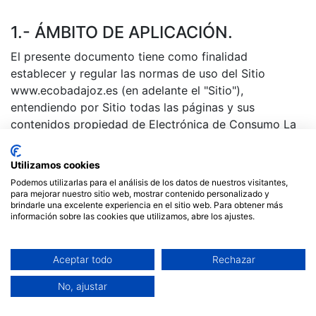
1.- ÁMBITO DE APLICACIÓN.
El presente documento tiene como finalidad
establecer y regular las normas de uso del Sitio
www.ecobadajoz.es (en adelante el "Sitio"),
entendiendo por Sitio todas las páginas y sus
contenidos propiedad de Electrónica de Consumo La
Serena S.L.U., en adelante ECOBADAJOZ DON BENITO
a las cuales se accede a través del dominio
Utilizamos cookies
www.ecobadajoz.es y sus subdominios, así como las
Podemos utilizarlas para el análisis de los datos de nuestros visitantes,
Condiciones Generales de Contratación en las ventas
para mejorar nuestro sitio web, mostrar contenido personalizado y
brindarle una excelente experiencia en el sitio web. Para obtener más
desde nuestra tienda
online
.
información sobre las cookies que utilizamos, abre los ajustes.
La utilización del Sitio atribuye la condición de Usuario
del mismo e implica la aceptación de todas las
Aceptar todo
Rechazar
condiciones incluidas en el presente Aviso Legal. El
usuario se compromete a leer atentamente el presente
No, ajustar
Aviso Legal y Condiciones Generales de Contratación