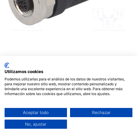
Conector hembra M12 código
B-Profibus 5 PIN IP67. Mod.
Utilizamos cookies
SM12PVPA5W1D9
Podemos utilizarlas para el análisis de los datos de nuestros visitantes,
para mejorar nuestro sitio web, mostrar contenido personalizado y
brindarle una excelente experiencia en el sitio web. Para obtener más
10,16
€
información sobre las cookies que utilizamos, abre los ajustes.
Aceptar todo
Rechazar
No, ajustar
AÑADIR AL CARRITO