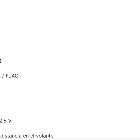
)
 / FLAC
2,5 V
istancia en el volante