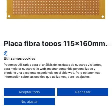
Placa fibra topos 115x160mm.
Mod. PC-1
Utilizamos cookies
10,01
€
Podemos utilizarlas para el análisis de los datos de nuestros visitantes,
para mejorar nuestro sitio web, mostrar contenido personalizado y
brindarle una excelente experiencia en el sitio web. Para obtener más
información sobre las cookies que utilizamos, abre los ajustes.
AÑADIR AL CARRITO
Aceptar todo
Rechazar
No, ajustar
Términos y condiciones