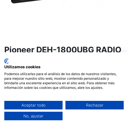
Pioneer DEH-1800UBG RADIO
CD-USB
Utilizamos cookies
99,99
€
Podemos utilizarlas para el análisis de los datos de nuestros visitantes,
para mejorar nuestro sitio web, mostrar contenido personalizado y
brindarle una excelente experiencia en el sitio web. Para obtener más
Fuera de stock
información sobre las cookies que utilizamos, abre los ajustes.
Reciba una notificación cuando vuelva a estar
disponible
Aceptar todo
Rechazar
Términos y condiciones
No, ajustar
Garantía de devolución de 14 días