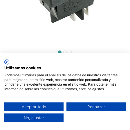
Interruptor luminoso estanco
Utilizamos cookies
Electro DH Color Negro y
Podemos utilizarlas para el análisis de los datos de nuestros visitantes,
ámbar. Mod. 11.407.IL/NA
para mejorar nuestro sitio web, mostrar contenido personalizado y
brindarle una excelente experiencia en el sitio web. Para obtener más
información sobre las cookies que utilizamos, abre los ajustes.
3,21
€
Aceptar todo
Rechazar
No, ajustar