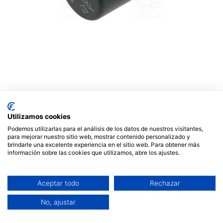
Fusible subminiatura tipo
Philips 500mA 250V paso
Utilizamos cookies
5,08. Mod. RFT011
Podemos utilizarlas para el análisis de los datos de nuestros visitantes,
para mejorar nuestro sitio web, mostrar contenido personalizado y
brindarle una excelente experiencia en el sitio web. Para obtener más
0,68
€
información sobre las cookies que utilizamos, abre los ajustes.
Aceptar todo
Rechazar
No, ajustar
AÑADIR AL CARRITO