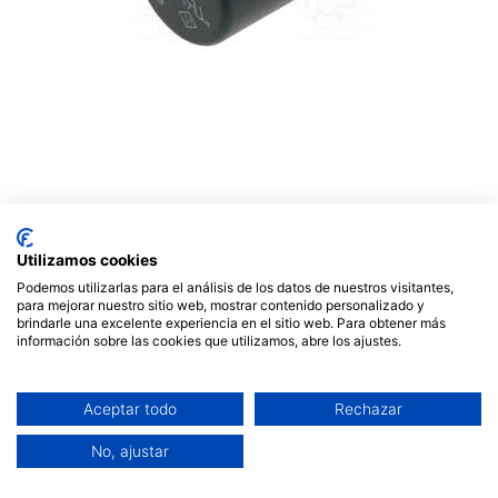
Fusible subminiatura tipo
Philips 4A 250V paso 5,08.
Utilizamos cookies
Mod. RFT020
Podemos utilizarlas para el análisis de los datos de nuestros visitantes,
para mejorar nuestro sitio web, mostrar contenido personalizado y
brindarle una excelente experiencia en el sitio web. Para obtener más
0,68
€
información sobre las cookies que utilizamos, abre los ajustes.
Aceptar todo
Rechazar
No, ajustar
AÑADIR AL CARRITO