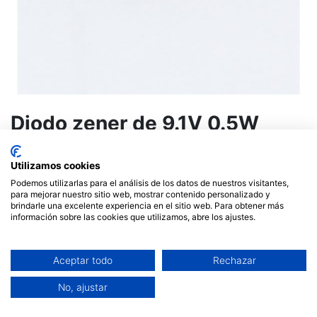
Diodo zener de 9.1V 0.5W
BZX799.1
Utilizamos cookies
0,17
€
Podemos utilizarlas para el análisis de los datos de nuestros visitantes,
para mejorar nuestro sitio web, mostrar contenido personalizado y
brindarle una excelente experiencia en el sitio web. Para obtener más
información sobre las cookies que utilizamos, abre los ajustes.
AÑADIR AL CARRITO
Aceptar todo
Rechazar
No, ajustar
Términos y condiciones