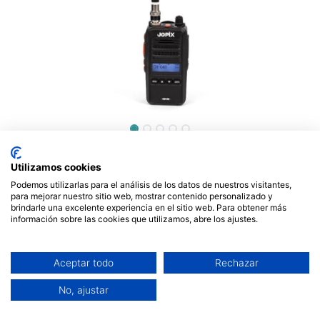
Emisor portátil CB walkie
Utilizamos cookies
Multinorma Jopix. Mod. CB-
Podemos utilizarlas para el análisis de los datos de nuestros visitantes,
80
para mejorar nuestro sitio web, mostrar contenido personalizado y
brindarle una excelente experiencia en el sitio web. Para obtener más
información sobre las cookies que utilizamos, abre los ajustes.
99,99
€
Aceptar todo
Rechazar
No, ajustar