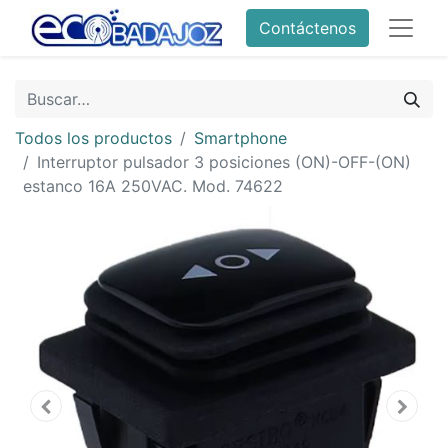
Contáctenos
Todos los productos
Smartphone
Interruptor pulsador 3 posiciones (ON)-OFF-(ON)
estanco 16A 250VAC. Mod. 74622