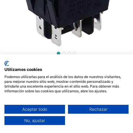
Interruptor pulsador 3
Utilizamos cookies
posiciones (ON)-OFF-(ON)
Podemos utilizarlas para el análisis de los datos de nuestros visitantes,
estanco 16A 250VAC. Mod.
para mejorar nuestro sitio web, mostrar contenido personalizado y
brindarle una excelente experiencia en el sitio web. Para obtener más
información sobre las cookies que utilizamos, abre los ajustes.
74622
3,99
€
Aceptar todo
Rechazar
No, ajustar