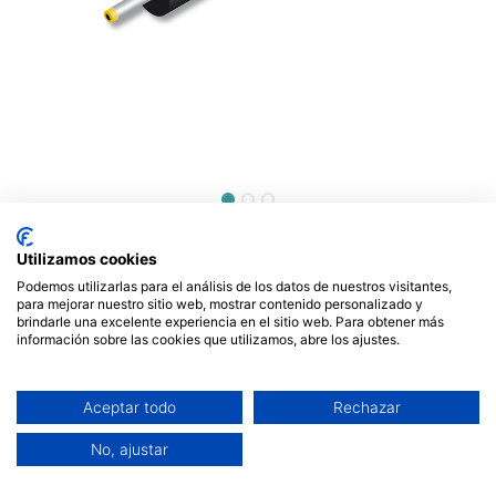
Alimentador Electrónico para
Utilizamos cookies
tablets 5V/2,5A. Mod.
Podemos utilizarlas para el análisis de los datos de nuestros visitantes,
ALM098
para mejorar nuestro sitio web, mostrar contenido personalizado y
brindarle una excelente experiencia en el sitio web. Para obtener más
información sobre las cookies que utilizamos, abre los ajustes.
12,71
€
Aceptar todo
Rechazar
No, ajustar