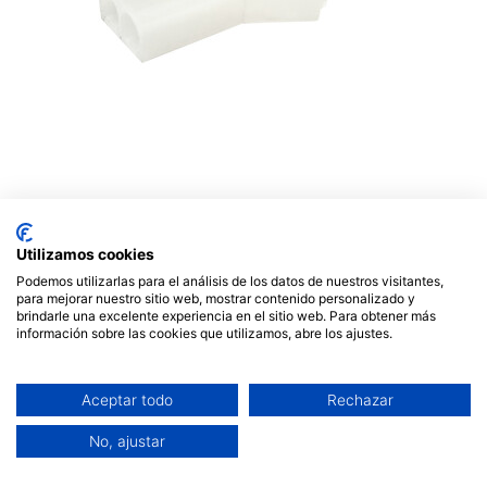
Conectores multipolares
Utilizamos cookies
Podemos utilizarlas para el análisis de los datos de nuestros visitantes,
(macho y hembra) de
para mejorar nuestro sitio web, mostrar contenido personalizado y
brindarle una excelente experiencia en el sitio web. Para obtener más
alimentación para terminales
información sobre las cookies que utilizamos, abre los ajustes.
crimpables. Nº de Contactos:
2. Mod. 109612
Aceptar todo
Rechazar
No, ajustar
0,90
€